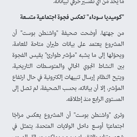
ما يحد من أي تفسير حرفي لبياناته.
"كوميديا سوداء" تعكس فجوة اجتماعية متسعة
من جهتها، أوضحت صحيفة "واشنطن بوست" أن
المشروع يعتمد على بيانات طيران متاحة للعامة،
ويحوّلها إلى ما يشبه "مؤشر طوارئ" يقيس الفجوة
بين النشاط الجوي الحالي والمتوسطات التاريخية،
ويتيح النظام إرسال تنبيهات إلكترونية في حال ارتفاع
المؤشر، إلا أن بياناته، بحسب الصحيفة، لم تصل إلى
المستوى الرابع منذ إطلاقه.
وترى "واشنطن بوست" أن المشروع يعكس مزاجًا
اجتماعيًا أوسع داخل الولايات المتحدة، يتمثل في