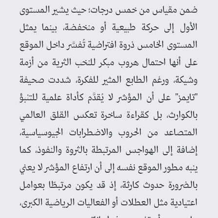
ضمن مقياس من خمس درجات؛ حيث يشير المستوى
الأول إلى حركة طبيعية أو منخفضة، بينما يمثل
المستوى الخامس ذروة افتراضية تُفسَّر داخل الموقع
على أنها احتمال هروب مبكر للنخب الثرية من أزمة
وشيكة، ورغم الطابع المثير للفكرة، شددت صحيفة
"تايمز" على أن المؤشر لا يُقدَّم كأداة علمية للتنبؤ
بالكوارث، بل كقراءة ساخرة تعكس القلق العالمي
المتصاعد من الحروب والاضطرابات الجيوسياسية،
إضافة إلى الهواجس المرتبطة بالثروة والنفوذ، كما
ينبه مطور الموقع نفسه إلى أن ارتفاع المؤشر لا يعني
بالضرورة حدوث كارثة، إذ قد يكون مرتبطًا بعوامل
اعتيادية مثل العطلات أو الفعاليات الرياضية الكبرى،