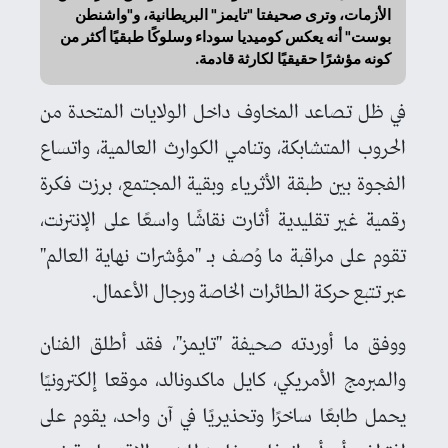
الأزمات، وترى صحيفتا "تايمز" البريطانية، و"واشنطن
بوست" أنه يعكس كوميديا سوداء وسلوكًا طبقيًا أكثر من
كونه مؤشرًا حقيقيًا لكارثة قادمة.
في ظل تصاعد المخاوف داخل الولايات المتحدة من
الحروب المتشابكة، وتنامي الكوارث العالمية، واتساع
الفجوة بين طبقة الأثرياء وبقية المجتمع، برزت فكرة
رقمية غير تقليدية أثارت نقاشًا واسعًا على الإنترنت،
تقوم على مراقبة ما وُصف بـ "مؤشرات نهاية العالم"
عبر تتبع حركة الطائرات الخاصة ورجال الأعمال.
ووفق ما أوردته صحيفة "تايمز"، فقد أطلق الفنان
والمبرمج الأمريكي، كايل ماكدونالد، موقعا إلكترونيًا
يحمل طابعًا ساخرًا وتحذيريًا في آن واحد، يقوم على