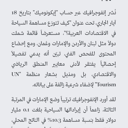
نُشر إنفوجرافيك عبر حساب "إيكونوميك" بتاريخ 18
آيار الجاري، تحت عنوان "كيف تتوزع مساهمة السياحة
في الاقتصادات العربية؟"، مستعرضاً قائمة شملت
دولاً مثل لبنان والأردن والإمارات وعُمان، ومع إخضاع
المحتوى للفحص الفني، تبيّن أنه يدعي تفصيلاً
إحصائياً يفتقر لأدنى معايير المنطق الرياضي
والاقتصادي، بل ومذيل بشعار منظمة "UN
Tourism" لإضفاء شرعية زائفة على بياناته.
لقد أورد الإنفوجرافيك ترتيباً وضع الإمارات في المرتبة
الثالثة، زاعماً أن إيراداتها السياحية بلغت 0.1 مليار
دولار فقط بنسبة مساهمة 10.3% في الناتج المحلي،