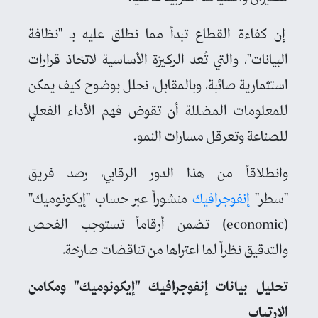
إن كفاءة القطاع تبدأ مما نطلق عليه بـ "نظافة
البيانات"، والتي تُعد الركيزة الأساسية لاتخاذ قرارات
استثمارية صائبة، وبالمقابل، نحلل بوضوح كيف يمكن
للمعلومات المضللة أن تقوض فهم الأداء الفعلي
للصناعة وتعرقل مسارات النمو.
وانطلاقاً من هذا الدور الرقابي، رصد فريق
"سطر"
إنفوجرافيك
منشوراً عبر حساب "إيكونوميك"
(economic) تضمن أرقاماً تستوجب الفحص
والتدقيق نظراً لما اعتراها من تناقضات صارخة.
تحليل بيانات إنفوجرافيك "إيكونوميك" ومكامن
الارتياب