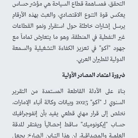
التحقق، فمساهمة قطاع السياحة هي مؤشر حساس
يعكس قوة التنوع الاقتصادي، والعبث بهذه الأرقام
يرسل إشارات خاطئة حول استقرار ونمو القطاعات
غير النفطية في المنطقة، وهو ما يتعارض تماماً مع
جهود "آكو" في تعزيز الكفاءة التشغيلية والسمعة
الدولية للطيران العربي.
ضرورة اعتماد المصادر الأولية
بناءً على الأدلة القاطعة المستمدة من التقرير
السنوي لـ "آكو" 2025 وبيانات وكالة أنباء الإمارات،
نخلص إلى قرار مهني قطعي يفيد بأن إنفوجرافيك
حساب "إيكونوميك" ساقط إحصائياً ويفتقر للدقة
العلمية والمصداقية، إن هذا التباين الصارخ يجعل