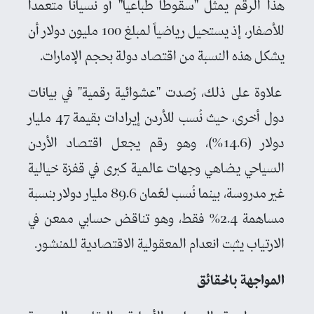
هذا الرقم يمثل "سقوطاً طباعياً" أو نسياناً متعمداً
للأصفار، إذ يستحيل رياضياً لمبلغ 100 مليون دولار أن
يشكل هذه النسبة من اقتصاد دولة بحجم الإمارات.
علاوة على ذلك، رُصدت "عشوائية رقمية" في بيانات
دول أخرى، حيث نُسب للأردن إيرادات بقيمة 47 مليار
دولار (14.6%)، وهو رقم يجعل اقتصاد الأردن
السياحي يضاهي وجهات عالمية كبرى في قفزة خيالية
غير مدروسة، بينما نُسب لعُمان 89.6 مليار دولار بنسبة
مساهمة 2.4% فقط، وهو تناقض حسابي ممعن في
الارتياب يثبت انعدام المعقولية الاقتصادية للمنشور.
المواجهة بالحقائق