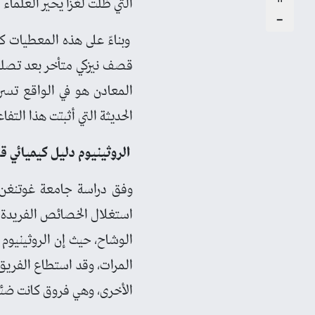
التي ظلت لغزاً يحير العلماء 
-
وبناءً على هذه المعطيات كا
قصف نيزكي متأخر بعد تصلب 
المعادن هو في الواقع تسرب
الحديثة التي أثبتت هذا الت
الروثينيوم دليل كيميائي ق
وفق دراسة جامعة غوتنغن ال
استغلال الخصائص الفريدة ل
الوشاح، حيث إن الروثينيوم ي
المرات، وقد استطاع الفريق ا
الأخرى، وهي فروق كانت ضئيل