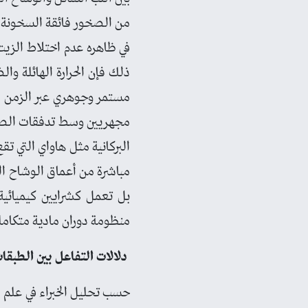
من الصخور فائقة السخونة وال
في ظاهره عدم اختلاط الزيت 
ذلك فإن الحرارة الهائلة و
مستمر وجوهري عبر الزمن ال
مجهريين وسط تدفقات الصخور
البركانية مثل هاواي التي ت
مباشرة من أعماق الوشاح الس
بل تعمل كشرايين كيميائية
منظومة دوران مادية متكامل
دلالات التفاعل بين الطبقا
حسب تحليل الخبراء في علم ال