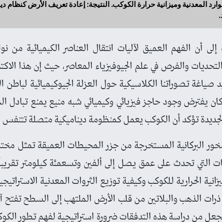
لموارد المعدنية وميزانية حرارة الكوكب. النتيجة: إعادة تعريف الأرض كنظام 
.
إلى أن الفهم العميق لآليات انتقال العناصر الكيميائية من ن
حديات والفرص في علم الجيوفيزياء المعاصر، حيث إن هذا الاكت
عيد صياغة تصوراتنا الكلاسيكية حول العزلة الجيوكيميائية لباطن ا
كان يفترض وجود حاجز فيزيائي وكيميائي شبه منيع يمنع تبادل ال
لجديدة تؤكد أن الكوكب يعمل كمنظومة ديناميكية متصلة تتنفس فيه
ر البركانية المستخرجة من جزر المحيطات العميقة تمثل مختبراً 
يات التي تحدث على عمق يصل إلى ألفين وتسعمئة كيلومتر تقريباً،
زانية الحرارية للكوكب وكيفية توزيع الثروات المعدنية الاستراتيجي
ذرات الذهب والبلاتين من قلب الأرض الملتهب إلى السطح تفتح آفاق
يجعل من دراسة هذه التدفقات ضرورة استراتيجية لفهم تطور الكوك