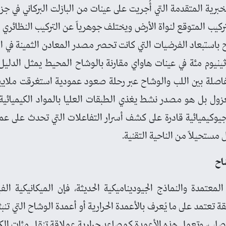
خبرية المتقدمة التي أُجريت على عينات من البازلت البركاني في جز
لتركيب المتوقع لنواة الأرض ويختلف جوهرياً عن التركيب النظائري ل
باستبعاد الفرضيات التي كانت تحصر مصدر المعادن الثمينة في ال
ينيوم مئة في عينات هاواي مقارنة بالوشاح المحيط يمثل الدليل
صلة بين اللب والوشاح عبر رحلة صعود عمودية استغرقت ملايين 
 بل هو مصدر نشط يغذي الطبقات العليا بالمواد الكيميائية وا
 جيوكيميائية قادرة على كشف أسرار التفاعلات التي تحدث على عم
ل مستحيلاً من الناحية التقنية.
اح
معتمدة والنماذج الجيوديناميكية الحديثة، فإن الميكانيكية ال
تعتمد على ما يُعرف بالأعمدة الحرارية أو أعمدة الوشاح التي تنبث
صلب، وتعمل هذه الأعمدة كمصاعد حرارية عملاقة تنقل مئات الكوا