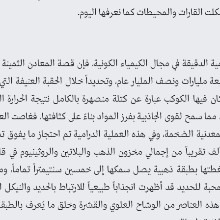
كلت القارات والمحيطات كما نعرفها اليوم.
 الدقيقة في مجال الكيمياء الكونية، فإن قصة المعادن الثمينة 
 مليارات ونصف المليار عام، وتحديداً خلال الحقبة العنيفة التي 
كان فيها الكوكب عبارة عن كتلة منصهرة بالكامل نتيجة الحرارة ا
ما سمح لقوى الجاذبية بفرز المواد بناءً على كثافتها، فغاصت العن
لمعدنية الضخمة، وفي هذه العملية الدرامية تم احتجاز ما يفو
 تقريباً من إجمالي مخزون الذهب والبلاتين والروثينيوم في ق
تها بطبقة ذهبية يصل سمكها إلى خمسين سنتيمتراً تماماً، ومن
حبة للحديد قد أظهرت انجذاباً طبيعياً للارتباط بالحديد والنيكل
 هذه العناصر من الوشاح العلوي والقشرة وخلق ما يُعرف بالطبقة