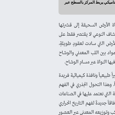
ديناميكي يربط المركز بالسطح عبر
واة الأرض السحيقة إلى قشرتها
شاف النوعي لا يقتصر فقط على
لأرض التي سادت لعقودٍ طويلةٍ،
مواد بين اللب المعدني والوشاح
ا النواة عبر مسام الوشاح.
طبيعياً ونافذة كيميائية فريدة
 وهذا التحول الجذري في الفهم
ة التي نعتمد عليها في الصناعات
اً جديدةً لفهم التاريخ الحراري
ب وتوزيعه المعدني عبر العصور