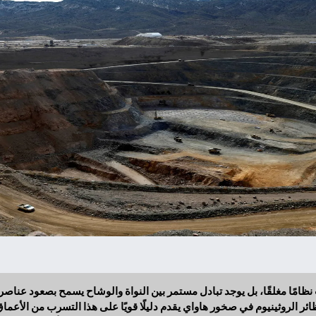
مًا مغلقًا، بل يوجد تبادل مستمر بين النواة والوشاح يسمح بصعود عناصر ث
ر الروثينيوم في صخور هاواي يقدم دليلًا قويًا على هذا التسرب من الأعماق، 