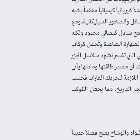
يزيائياً كيميائياً معقداً يشبه
سائل والصخور السيليكاتية، ومع
ح بتبادل كيميائي محدود ولكنه
الصهارة الصاعدة وتُحمل كركاب
ي التي تفسر نشوء سلاسل الجزر
د أن مصدر طاقتها ومادتها يأتي
ة اللازمة لتحريك القارات فحسب
جر التاريخ، مما يجعل الكوكب
نواة والوشاح يفتح فصلاً جديداً