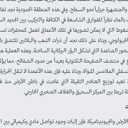
منصهرة جزئياً نحو السطح، وفي هذه المنطقة الحدودية نجد تفاعلاً ف
بالماء نظراً للفوارق الشاسعة في الكثافة والتركيب بين الحديد ال
الضغوط التي لا يمكن تصورها في تلك الأعماق تعمل كمحفزات تسم
جيولوجي، وبناءً على ذلك نجد أن ذرات الذهب والبلاتين تلتصق ب
 الصاعدة التي تشكل البؤر البركانية الساخنة، وهذه العملية ه
قع في منتصف الصفيحة التكتونية بعيداً عن حدود الصفائح، مما يؤك
فلي الملامس للنواة، وبناءً عليه فإن هذه الأعمدة لا تنقل الحرار
 تعيد توزيع العناصر الثقيلة التي غاصت في باطن الأرض منذ ف
ة تربط بين المركز السحيق والغلاف الصخري الخارجي.
ت
أرض والجيوديناميكا، فإن إثبات وجود تواصل مادي وكيميائي بين ال