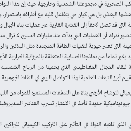
كواكب الصخرية في مجموعتنا الشمسية وخارجها، حيث إن هذا التوا
ضها البعض بل هي كيان حي يتفاعل قلبه مع أطرافه باستمرار، و
لة التي قد تصل لاحقاً إلى القشرة القارية عبر عمليات بناء الجبال 
لتصور ندرك أن العمليات التي بدأت منذ مليارات السنين لا تزال 
مينة التي تعتبر حيوية لتقنيات الطاقة المتجددة مثل البلاتين وال
د يغير تماماً من نماذجنا الحسابية المتعلقة بالميزانية الحرارية ل
زمة لبقاء المجال المغناطيسي الذي يحمينا من الرياح الشمسية ا
يم أبرز التبعات العلمية لهذا التواصل البيني في النقاط الجوهرية ال
يميائي للوشاح الأرضي بناءً على التدفقات المستمرة للمواد من الل
يوديناميكية جديدة تأخذ في الاعتبار تسرب العناصر السديروفيلي
الذي تلعبه النواة في التأثير على التركيب الكيميائي للبراكين