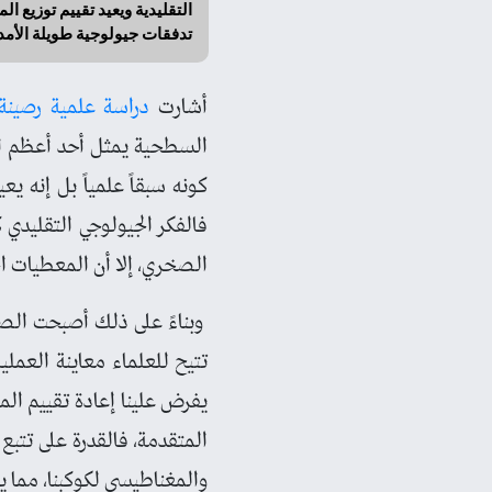
التقليدية ويعيد تقييم توزيع ا
تدفقات جيولوجية طويلة الأمد
أشارت
دراسة علمية رصينة
السطحية يمثل أحد أعظم الت
كونه سبقاً علمياً بل إنه ي
فالفكر الجيولوجي التقليدي 
الصخري، إلا أن المعطيات ا
وبناءً على ذلك أصبحت الصخو
تتيح للعلماء معاينة العمل
يفرض علينا إعادة تقييم المي
المتقدمة، فالقدرة على تتبع 
والمغناطيسي لكوكبنا، مما 