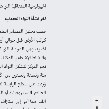
الجيولوجية المتعاقبة التي ش
لغز نشأة النواة المعدنية
حسب تحليل المصادر العلمية
كوكب الأرض قبل حوالي أربعة
الحديد، وهي المرحلة التي 
والنشاط الإشعاعي المكثف، م
نحو المركز لتشكل النواة ا
مئة وتسعة وتسعين من الألف
وُزعت على سطح اليابسة لغط
العناصر السديروفيلية أو الم
+
اللب، مما أدى إلى استنزاف
أأ