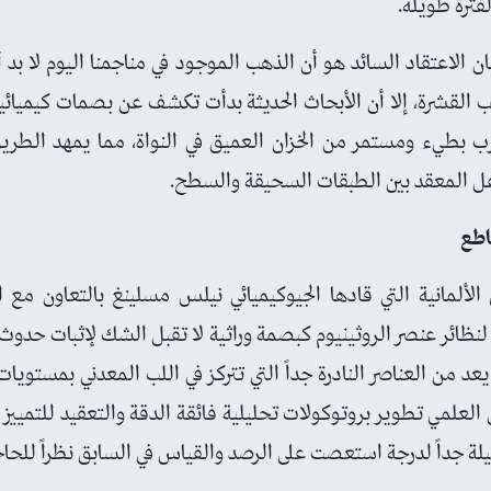
لفترة طويلة.
ن الاعتقاد السائد هو أن الذهب الموجود في مناجمنا اليوم لا بد
القشرة، إلا أن الأبحاث الحديثة بدأت تكشف عن بصمات كيميائية
 بطيء ومستمر من الخزان العميق في النواة، مما يمهد الطريق 
فاعل المعقد بين الطبقات السحيقة والسطح.
اطع
ألمانية التي قادها الجيوكيميائي نيلس مسلينغ بالتعاون مع ا
نظائر عنصر الروثينيوم كبصمة وراثية لا تقبل الشك لإثبات حدوث
عد من العناصر النادرة جداً التي تتركز في اللب المعدني بمستويا
لعلمي تطوير بروتوكولات تحليلية فائقة الدقة والتعقيد للتمييز بي
ة جداً لدرجة استعصت على الرصد والقياس في السابق نظراً للحاجة