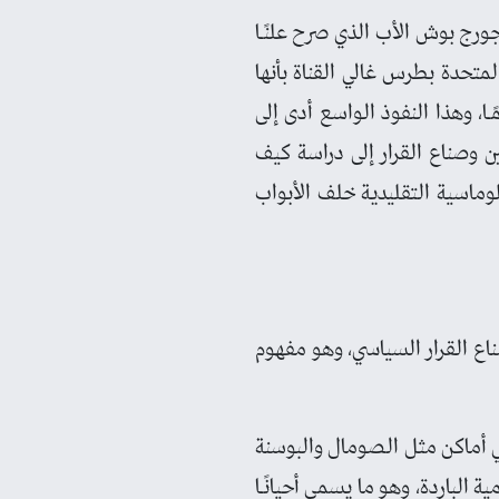
رج بوش الأب الذي صرح علنًـا
لمتحدة بطرس غالي القناة بأنها
، وهذا النفوذ الواسع أدى إلى
بأثر "CNN"، وهو ما دفع الأكاديميين وصناع القرار إلى دراسة كيف
وماسية التقليدية خلف الأبواب
لى صناع القرار السياسي، وهو مفهوم
في أماكن مثل الصومال والبوسنة
الباردة، وهو ما يسمى أحيانًـا