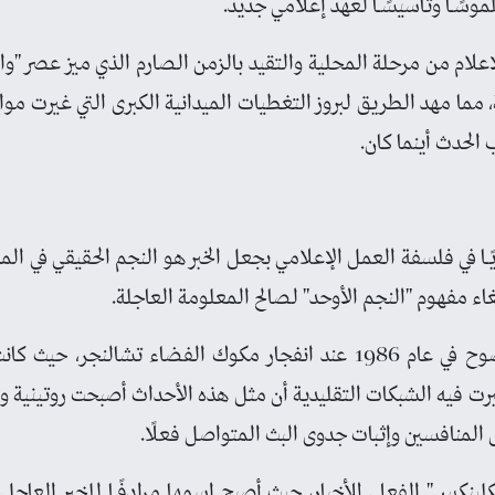
موسًـا وتأسيسًـا لعهد إعلامي جديد.
علام من مرحلة المحلية والتقيد بالزمن الصارم الذي ميز عصر "وال
، مما مهد الطريق لبروز التغطيات الميدانية الكبرى التي غيرت م
 الحدث أينما كان.
لًا جوهريًـا في فلسفة العمل الإعلامي بجعل الخبر هو النجم الحقيقي في ال
غاء مفهوم "النجم الأوحد" لصالح المعلومة العاجلة.
وقد تجلى هذا النموذج بوضوح في عام 1986 عند انفجار مكوك الفضاء ت
رت فيه الشبكات التقليدية أن مثل هذه الأحداث أصبحت روتينية ول
لكلينكس" الفعلي للأخبار، حيث أصبح اسمها مرادفًـا للخبر العاج