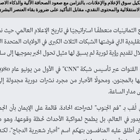
ل سوق الإعلام والإعلانات، بالتزامن مع صعود الصحافة الآلية والذكاء الاص
ستقلالية والمحتوى النقدي، مقابل التأكيد على ضرورة بقاء العنصر البشر
 الثمانينيات منعطفًـا استراتيجيًـا في تاريخ الإعلام العالمي، حيث
قليدية التي فرضتها الشبكات الثلاث الكبرى في الولايات المتحدة ا
ل تقديم رؤية ثورية لم يسبق لها مثيل تحول الخبر بموجبها إلى سل
 بالمجنون، ومحولًا الأخبار من مجرد نشرات دورية مجدولة إلى
ى مدار الساعة.
 لُقب بـ "فم الجنوب" لصراحته الحادة، قائمة على الإيمان بأن الج
دور في العالم، بل يطمح لمواكبة الأحداث لحظة وقوعها، وهو م
تى أطلق عليه المنافسون بتهكم اسم "أخبار شعيرية الدجاج"، لكنه 