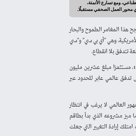
طناعي، ومع تسارع الأتمتة،
ي محور العمل الصحفي مستقبلًا.
 نجح هذا المغامر الطموح والبحار
لأمريكية، وهي "أي بي سي" و"سي
عة تتدفق بلا انقطاع.
لقد حطم تيرنر احتكار تلك القنوات عبر تأسيس شبكة "CNN" في الأول من يونيو عام 1980، مستثمرًا مبلغ عشرين مليون
 تدفق عالمي عابر للحدود عبر
مهور العالمي لا يرغب في انتظار
ا ميز مشروعه الذي بدأ بطاقم
امتلك إرادة التغيير التي جعلت