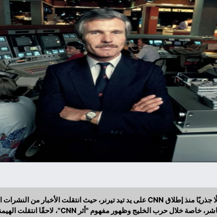
شهدت الصحافة العالمية تحولًا جذريًا منذ إطلاق CNN على يد تيد تيرنر، حيث انتقلت ا
وصناعة التأثير السياسي المباشر، خاصة خلال حرب الخليج 