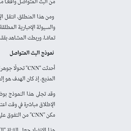
من البث المتواصل واقعًـا مل
ومن هذا المنطلق، انتقل الإ
والسيولة الإخبارية المطلقة
تمامًـا، وربطت المشاهد بقلب
نموذج البث المتواصل
أحدثت "CNN" تحو
المذيع، إذ كان الهدف هو إل
الإطلاق مباشرة في وقت اعتب
مكن "CNN" من التفوق على المنافسين وإثبات جدوى البث المتواصل فعلًا.
هذا الانفراد جعل القناة "ا