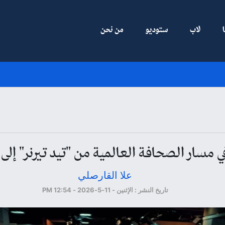
لاب
ستوديو
من نحن
ي مسار الصحافة العالمية من "تيد تيرنر" إل
علا القارصلي
تاريخ النشر : الإثنين - 11-5-2026 - 12:54 PM