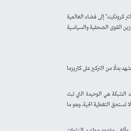
تر كرونكيت" إلى فضاء العالمية
وازين القوى الصحفية والسياسية
مشهد بدلًا من التركيز على كاريزما
شالنجر، حيث كانت الشبكة هي الوحيدة التي تبث
ا تستحق التغطية الحية، وهو ما
ل، وألغى مفهوم مواعيد النشرات