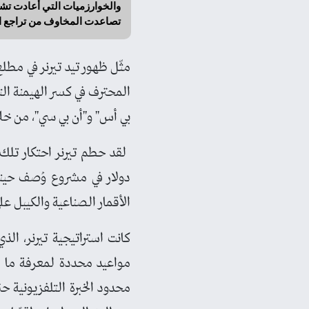
والخوارزميات التي أعادت تشكي
تصاعدت المخاوف من تراجع الا
مثّل ظهور تيد تيرنر في مطلع
المحترف في كسر الهيمنة الت
بي أس" و"أن بي سي"، من خلا
دولار في مشروع وُصف حينها
الأقمار الصناعية والكيبل عل
كانت استراتيجية تيرنر، الذي
مواعيد محددة لمعرفة ما ي
محدود الخبرة التلفزيونية ح