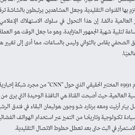
لتزم بها القنوات التقليدية، وجعل المشاهدين يرتبطون بالشاشة ترقبً
 العالمية دائمًـا، إن هذا التحول في سلوك الاستهلاك الإعلا
ساعة لتلبية شهية الجمهور المتزايدة، وهو ما جعل الوقت هو العملة
ق الصحفي يقاس بالثواني وليس بالساعات، مما أدى إلى تغيير هيكل
ميًـا.
شكلت حرب الخليج الأولى عام 1991 المختبر الحقيقي 
ية العالمية، حيث أصبحت القناة هي النافذة الوحيدة التي يرى من خ
ل بيتر أرنيت ومعه برنارد شو وجون هوليمان البقاء في فندق الر
يادة تكنولوجية وتاريخًـا من التميز عبر استخدام الهواتف الفضائي
لاستمرار في البث حتى بعد تعطل خطوط الاتصال التقليدية.