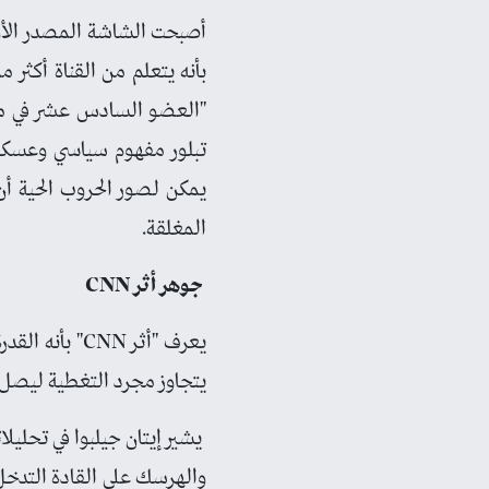
أصبحت الشاشة المصدر الأول
بأنه يتعلم من القناة أكثر 
"العضو السادس عشر في مجلس
يمكن لصور الحروب الحية أن
المغلقة.
جوهر أثر CNN
يعرف "أثر NN
يتجاوز مجرد التغطية ليصل إ
يشير إيتان جيلبوا في تحليل
والهرسك على القادة التدخل 