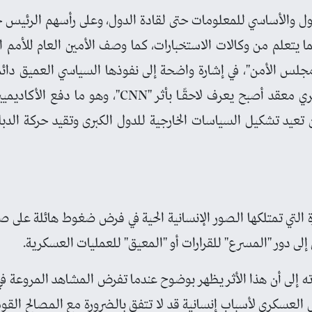
 والأساسي للمعلومات حتى لقادة الدول، وعلى رأسهم الرئيس جو
مما يتعلم من وكالات الاستخبارات، كما وصف الأمين العام للأمم ا
 الأمن"، في إشارة واضحة إلى نفوذها السياسي العميق دائمًـا
تبلور مفهوم سياسي وعسكري معقد أصبح يعرف لاحقًـا 
 تعيد تشكيل السياسات الخارجية للدول الكبرى وتقيد حركة الدبل
C" بأنه القدرة التي تمتلكها الصور الإنسانية الحية في فرض ضغوط هائلة ع
لى دور "المسرع" للقرارات أو "المعيق" للعمليات العسكرية.
اته إلى أن هذا الأثر يظهر بوضوح عندما تفرض المشاهد المروعة 
العسكري لأسباب إنسانية قد لا تتفق بالضرورة مع المصالح القومية 