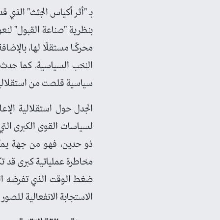
بـ "أثر أكياس الجثث" الذي ق
بنظرية "صناعة القبول" لنع
محركًـا مستقلًا لها، بالإضا
النخب السياسية، كما حدث
سياسية قلصت من استقلالي
الجدل حول استقلالية الإعل
ذو حدين، فهو من جهة يمكن 
مخاطرة عملياتية كبرى قد 
ضغط الوقت الذي تفرضه التد
الاستجابة الانفعالية للصور ا