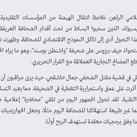
مي الراهن، نلاحظ انتقال الهيمنة من المؤسسات التقليدية ا
سبوك، الذين سحبوا البساط من تحت أقدام الصحافة العريقة ع
هذا التحول أدى إلى تآكل النموذج الاقتصادي للصحافة، وظهرت 
 استحواذ جيف بيزوس على صحيفة "واشنطن بوست"، وهو ما يراه الخ
ع المصالح التجارية العملاقة مع القرار التحريري.
 في قضية مقتل الصحفي جمال خاشقجي، حيث يرى مراقبون أن ال
ثرت على عمق واستمرارية التغطية في الصحيفة، مما يعيد التسا
 التقنية، لقد تحول الجمهور اليوم من تلقي "محاضرة" إعلامية
ا غير طبيعة استهلاكنا للصحافة اليوم مثلًا، وجعل الخوارزميات 
نا وفق برمجيات معقدة تستهدف الربح أولًـا.