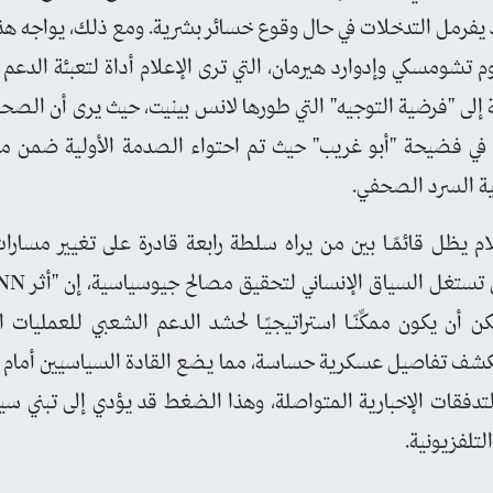
د يفرمل التدخلات في حال وقوع خسائر بشرية. ومع ذلك، يواجه هذا ا
وم تشومسكي وإدوارد هيرمان، التي ترى الإعلام أداة لتعبئة الدع
فة إلى "فرضية التوجيه" التي طورها لانس بينيت، حيث يرى أن الصحافة
 في فضيحة "أبو غريب" حيث تم احتواء الصدمة الأولية ضمن 
ة السرد الصحفي.
ام يظل قائمًـا بين من يراه سلطة رابعة قادرة على تغيير مسا
أن يكون ممكِّنًـا استراتيجيًـا لحشد الدعم الشعبي للعمليات 
تكشف تفاصيل عسكرية حساسة، مما يضع القادة السياسيين أمام 
فقات الإخبارية المتواصلة، وهذا الضغط قد يؤدي إلى تبني سيا
لتلفزيونية.