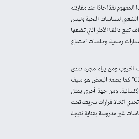
لمفهوم نقدًا حادًا عند مقارنته
م الشعبي لسياسات النخبة وليس
 تتبع دائمًـا الأطر التي تضعها
مسارات رسمية وجلسات استماع
رات الحروب ومن يراه مجرد صدى
لسياسات القوى الكبرى التي تستغل السياق الإنساني لتحقيق مصالح جيوسياسية، إن "أثر CNN" كما يصفه البعض هو سيف
الإنسانية، ومن جهة أخرى يمثل
تحدي اتخاذ قرارات سريعة تحت
سات غير مدروسة بعناية نتيجة