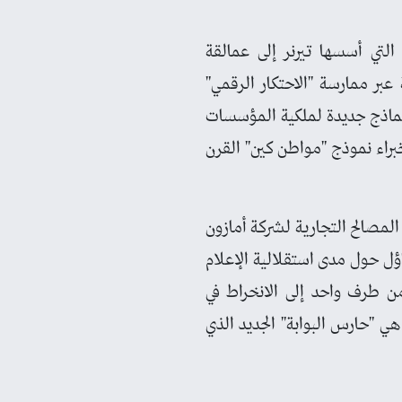
لتي أسسها تيرنر إلى عمالقة
بر ممارسة "الاحتكار الرقمي"
نماذج جديدة لملكية المؤسسات
براء نموذج "مواطن كين" القرن
مصالح التجارية لشركة أمازون
ؤل حول مدى استقلالية الإعلام
 من طرف واحد إلى الانخراط في
هي "حارس البوابة" الجديد الذي