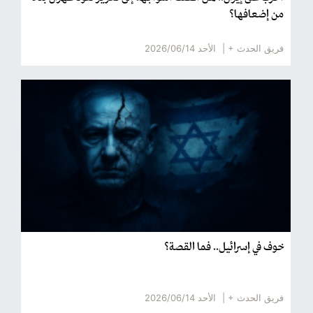
من إضعافها؟
فريق الحدث + |
الأحد 2026/06/14
خوف في إسرائيل.. فما القصة؟
فريق الحدث + |
الأحد 2026/06/14