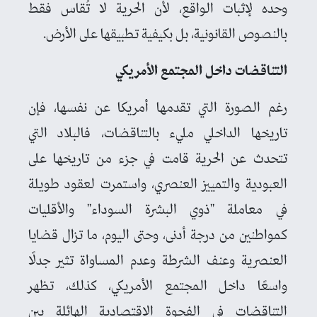
وحده لإثبات الواقع، لأن الحرية لا تُقاس فقط
بالنصوص القانونية، بل بكيفية تطبيقها على الأرض.
التناقضات داخل المجتمع الأمريكي
رغم الصورة التي تقدمها أمريكا عن نفسها، فإن
تاريخها الداخلي مليء بالتناقضات، فالبلاد التي
تتحدث عن الحرية قامت في جزء من تاريخها على
العبودية والتمييز العنصري، واستمرت لعقود طويلة
في معاملة "ذوي البشرة السوداء" والأقليات
كمواطنين من درجة أدنى، وحتى اليوم، ما تزال قضايا
العنصرية وعنف الشرطة وعدم المساواة تثير جدلًا
واسعًا داخل المجتمع الأمريكي، كذلك، تظهر
التناقضات في الفجوة الاقتصادية الهائلة بين