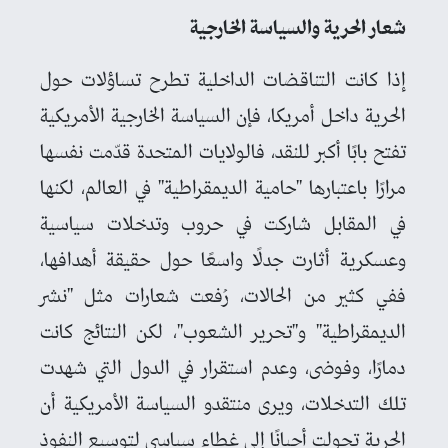
شعار الحرية والسياسة الخارجية
إذا كانت التناقضات الداخلية تطرح تساؤلات حول
الحرية داخل أمريكا، فإن السياسة الخارجية الأمريكية
تفتح بابًا أكبر للنقد، فالولايات المتحدة قدّمت نفسها
مرارًا باعتبارها "حامية الديمقراطية" في العالم، لكنها
في المقابل شاركت في حروب وتدخلات سياسية
وعسكرية أثارت جدلًا واسعًا حول حقيقة أهدافها،
ففي كثير من الحالات، رُفعت شعارات مثل "نشر
الديمقراطية" و"تحرير الشعوب"، لكن النتائج كانت
دمارًا، وفوضى، وعدم استقرار في الدول التي شهدت
تلك التدخلات، ويرى منتقدو السياسة الأمريكية أن
الحرية تحولت أحيانًا إلى غطاء سياسي لتوسيع النفوذ