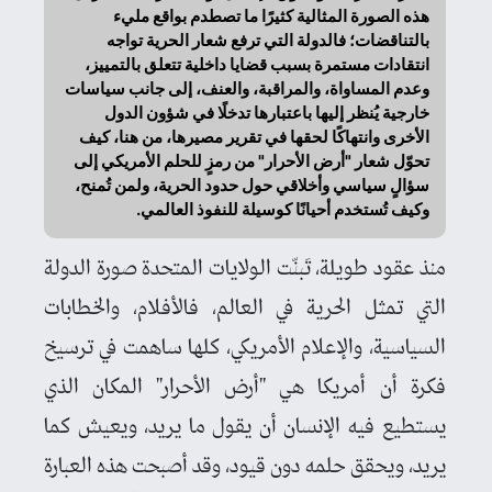
هذه الصورة المثالية كثيرًا ما تصطدم بواقع مليء
بالتناقضات؛ فالدولة التي ترفع شعار الحرية تواجه
انتقادات مستمرة بسبب قضايا داخلية تتعلق بالتمييز،
وعدم المساواة، والمراقبة، والعنف، إلى جانب سياسات
خارجية يُنظر إليها باعتبارها تدخلًا في شؤون الدول
الأخرى وانتهاكًا لحقها في تقرير مصيرها، من هنا، كيف
تحوّل شعار "أرض الأحرار" من رمزٍ للحلم الأمريكي إلى
سؤالٍ سياسي وأخلاقي حول حدود الحرية، ولمن تُمنح،
وكيف تُستخدم أحيانًا كوسيلة للنفوذ العالمي.
منذ عقود طويلة، تَبنّت الولايات المتحدة صورة الدولة
التي تمثل الحرية في العالم، فالأفلام، والخطابات
السياسية، والإعلام الأمريكي، كلها ساهمت في ترسيخ
فكرة أن أمريكا هي "أرض الأحرار" المكان الذي
يستطيع فيه الإنسان أن يقول ما يريد، ويعيش كما
يريد، ويحقق حلمه دون قيود، وقد أصبحت هذه العبارة