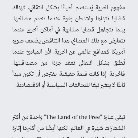
مفهوم الحرية يُستخدم أحيانًا بشكل انتقائي، فهناك
قضايا تتبناها واشنطن بقوة عندما تخدم مصالحها،
بينما تتجاهل قضايا مشابهة في أماكن أخرى عندما
تتعارض مع تلك المصالح، هذا التناقض يضعف صورة
أمريكا كمدافع عالمي عن الحرية، لأن المبادئ عندما
تُطبَّق بشكل انتقائي تفقد جزءًا من مصداقيتها،
فالحرية، إذا كانت قيمة حقيقية، يفترض أن تكون مبدأ
ثابتًا لا يتغير تبعًا للتحالفات السياسية أو الاقتصادية.
تبقى عبارة "The Land of the Free" واحدة من أكثر
الشعارات شهرة في العالم، لكنها أيضًا من أكثرها إثارة