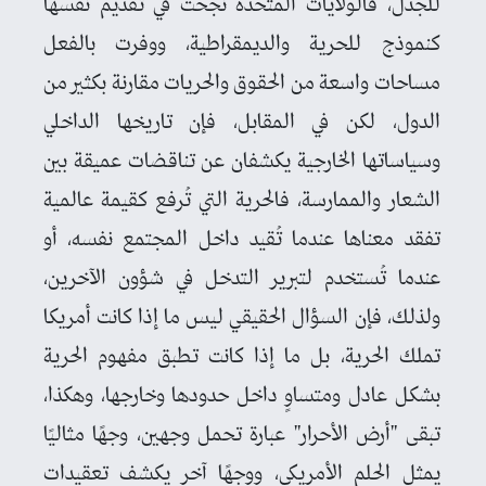
للجدل، فالولايات المتحدة نجحت في تقديم نفسها
كنموذج للحرية والديمقراطية، ووفرت بالفعل
مساحات واسعة من الحقوق والحريات مقارنة بكثير من
الدول، لكن في المقابل، فإن تاريخها الداخلي
وسياساتها الخارجية يكشفان عن تناقضات عميقة بين
الشعار والممارسة، فالحرية التي تُرفع كقيمة عالمية
تفقد معناها عندما تُقيد داخل المجتمع نفسه، أو
عندما تُستخدم لتبرير التدخل في شؤون الآخرين،
ولذلك، فإن السؤال الحقيقي ليس ما إذا كانت أمريكا
تملك الحرية، بل ما إذا كانت تطبق مفهوم الحرية
بشكل عادل ومتساوٍ داخل حدودها وخارجها، وهكذا،
تبقى "أرض الأحرار" عبارة تحمل وجهين، وجهًا مثاليًا
يمثل الحلم الأمريكي، ووجهًا آخر يكشف تعقيدات