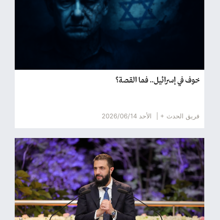
خوف في إسرائيل.. فما القصة؟
فريق الحدث + |
الأحد 2026/06/14