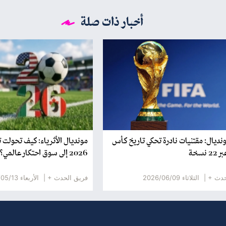
أخبار ذات صلة
ونديال: مقتنيات نادرة تحكي تاريخ كأس
مونديال الأثرياء: كيف تحولت 
 نسخة
2026 إلى سوق احتكار عالمي؟
حدث + |
الثلاثاء 2026/06/09
فريق الحدث + |
الأربعاء 2026/05/13