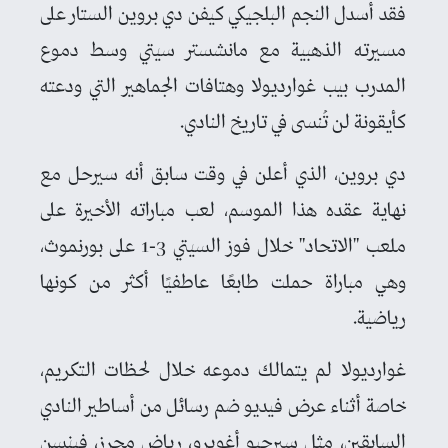
فقد أسدل النجم البلجيكي كيفن دي بروين الستار على
مسيرته الذهبية مع مانشستر سيتي وسط دموع
المدرب بيب غوارديولا وهتافات الجماهير التي ودعته
كأيقونة لن تُنسى في تاريخ النادي.
دي بروين، الذي أعلن في وقت سابق أنه سيرحل مع
نهاية عقده هذا الموسم، لعب مباراته الأخيرة على
ملعب "الاتحاد" خلال فوز السيتي 3-1 على بورنموث،
وهي مباراة حملت طابعًا عاطفيًا أكثر من كونها
رياضية.
غوارديولا لم يتمالك دموعه خلال لحظات التكريم،
خاصة أثناء عرض فيديو ضم رسائل من أساطير النادي
السابقين، مثل سيرجيو أغويرو، رياض محرز، فينسن