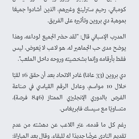
كومباني، رحيم سترلينغ وغيرهم، الذين أشادوا جميعًا
بموهبة دي بروين وتأثيره على الفريق.
المدرب الإسباني قال: "لقد حضر الجميع لوداعه، وهذا
يوضح مدى حب الجماهير له. هو لاعب لا يُعوض، ليس
فقط بأرقامه وإنما بشخصيته وروحه داخل الملعب".
دي بروين (33 عامًا) غادر الاتحاد بعد أن حقق 16 لقبًا
خلال 10 مواسم، وعادل الرقم القياسي في صناعة
الفرص بالدوري الإنجليزي الممتاز (846 فرصة)،
متساويًا مع سيسك فابريغاس.
رغم كل ما قدمه، عبّر اللاعب عن دهشته من عدم
تقديم النادي عرضًا جديدًا له للبقاء. وقال بعد المباراة: