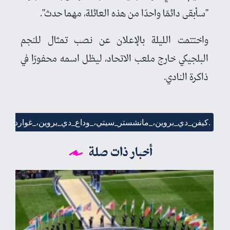
"سأبقى دائمًا واحدًا من هذه العائلة، مهما حدث".
واختتمت الليلة بالإعلان عن نصب تمثال للنجم
البلجيكي خارج ملعب الاتحاد، ليظل اسمه محفورًا في
ذاكرة النادي.
كيفن_دي_بروين،_مانشستر_سيتي،_وداع_دي_بروين،_غوارديولا_يبكي،_الدوري_الإنجليزي_الممتاز،_دي_بروين_تمثال،_صناعة_الفرص،_السيتي،_نهاية_مسيرة_دي_بروين،_دي_بروين_أهداف،_مانشستر_سيتي_بورنموث.
أخبار ذات صلة