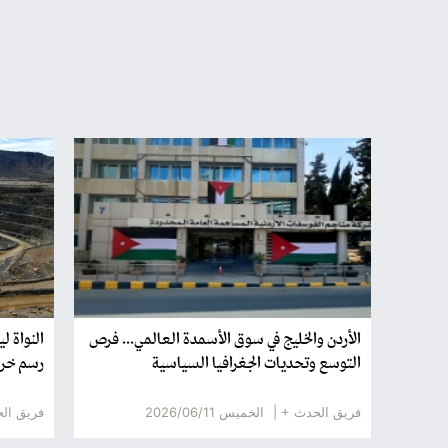
الأردن والخليج في سوق الأسمدة العالمي... فرص
النواة ل
التوسع وتحديات الجغرافيا السياسية
رسم خري
فريق الحدث + |
الخميس 2026/06/11
فريق ال