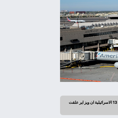
اعلنت امريكان ايرلاينز تمديد تعليق رحلاتها لاسرائيل حتى 8 سبتمبر بسبب التوترات الامنية. وذكرت القناة 13 الاسرائيلية ان ويز اير علقت