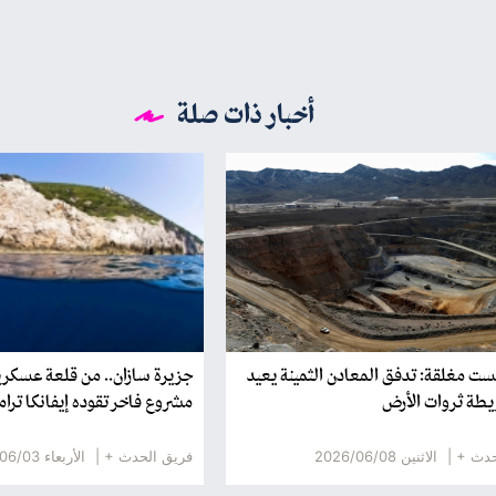
أخبار ذات صلة
يست مغلقة: تدفق المعادن الثمينة يعيد
جزيرة سازان.. من قلعة عسكري
طة ثروات الأرض
مشروع فاخر تقوده إيفانكا ترا
حدث + |
الاثنين 2026/06/08
فريق الحدث + |
الأربعاء 2026/06/03