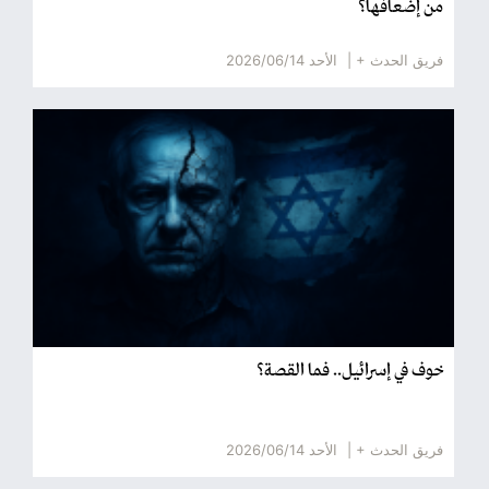
من إضعافها؟
فريق الحدث + |
الأحد 2026/06/14
خوف في إسرائيل.. فما القصة؟
فريق الحدث + |
الأحد 2026/06/14