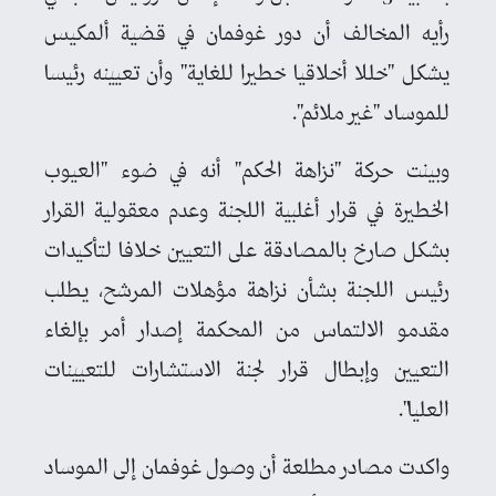
رأيه المخالف أن دور غوفمان في قضية ألمكيس
يشكل "خللا أخلاقيا خطيرا للغاية" وأن تعيينه رئيسا
للموساد "غير ملائم".
وبينت حركة "نزاهة الحكم" أنه في ضوء "العيوب
الخطيرة في قرار أغلبية اللجنة وعدم معقولية القرار
بشكل صارخ بالمصادقة على التعيين خلافا لتأكيدات
رئيس اللجنة بشأن نزاهة مؤهلات المرشح، يطلب
مقدمو الالتماس من المحكمة إصدار أمر بإلغاء
التعيين وإبطال قرار لجنة الاستشارات للتعيينات
العليا".
واكدت مصادر مطلعة أن وصول غوفمان إلى الموساد