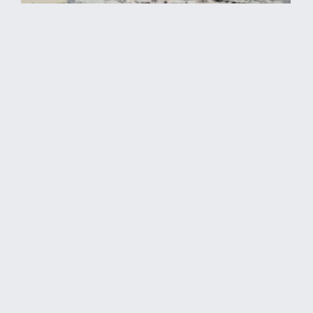
جريمة حرب بموجب القانون الدولي.. استهداف منشأتين لتخزين
وتوزيع مياه الشرب في إيران
فريق الحدث + |
الخميس 2026/06/11