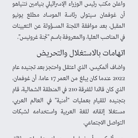
واعلن مكتب رئيس الوزراء الإسرائيلي بنيامين نتنياهو
أن غوفمان سيتولى رئاسة الموساد مطلع يونيو
المقبل، بعد موافقة اللجنة المسؤولة عن التعيينات
في المناصب العليا، والمعروفة باسم "لجنة غرونيس".
اتهامات بالاستغلال والتحريض
واضاف ألمكيس، الذي اعتقل واحتجز بعد تجنيده عام
2022 عندما كان يبلغ من العمر 17 عاما، أن غوفمان،
الذي كان قائدا للفرقة 210 في المنطقة الشمالية، قام
بتجنيده للقيام بعمليات "أمنية" في العالم العربي،
مستغلا إتقانه للغة العربية واستخدامه لشبكات
التواصل الاجتماعي.