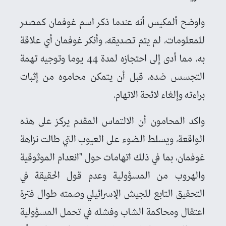
واوضح ألمكيس أنه عندما ذكر اسم غوفمان كمصدر
للمعلومات، لم يتم تصديقه، وأنكر غوفمان أي علاقة
به، مما أدى إلى احتجازه لمدة 44 يوما وتوجيه تهمة
التجسس ضده، قبل أن يتمكن محاموه من إثبات
براءته وإلغاء لائحة الاتهام.
واكد المحامون أن الالتماس المقدم يركز على هذه
الواقعة، ويسلط الضوء على العيوب التي طالت نزاهة
غوفمان، بما في ذلك اتهامات حول "انعدام الموثوقية
والهروب من المسؤولية وعدم قول الحقيقة في
التحقيق التابع للجيش الإسرائيلي وصمته طوال فترة
اعتقال ومحاكمة الشاب وفشله في تحمل المسؤولية