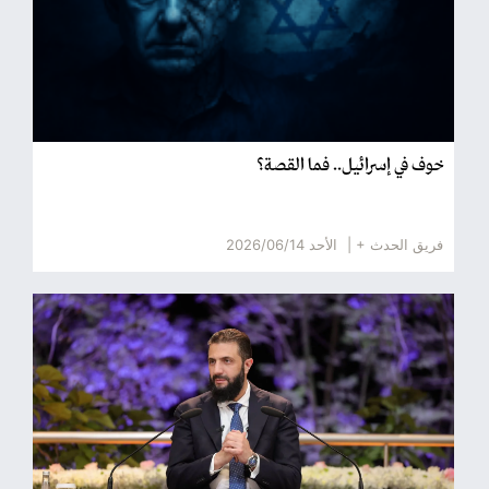
خوف في إسرائيل.. فما القصة؟
فريق الحدث + |
الأحد 2026/06/14