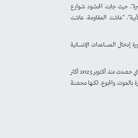
صرة"، حيث جابت الحشود شوارع
أبية"، "عاشت المقاومة، عاشت
ة إدخال المساعدات الإنسانية
المسيرة حملت بعداً إنسانياً عميقاً، إذ عبّر المتظاهرون عن تضامنهم القلبي مع ضحايا الحرب التي حصدت منذ أكتوبر 2023 أكثر
ة بالموت، والجوع، لكنها محصنة