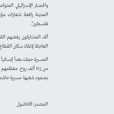
والحصار الإسرائيلي المتوا
المدينة رافعة شعارات مؤي
فلسطين".
أكد المشاركون رفضهم القا
العاجلة لإنقاذ سكان القطاع
من 65 ألف روح، معظمه
بصمود شعبها، مسيرة حاشدة ب
المصدر: الاناضول