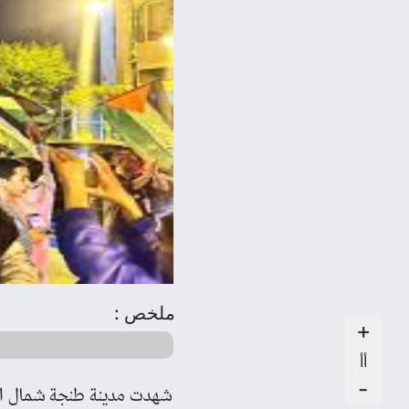
ملخص :
+
أأ
-
شهدت مدينة طنجة شمال الم