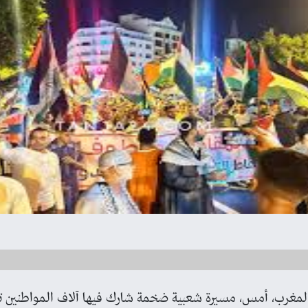
غرب، أمس، مسيرة شعبية ضخمة شارك فيها آلاف المواطنين تضام