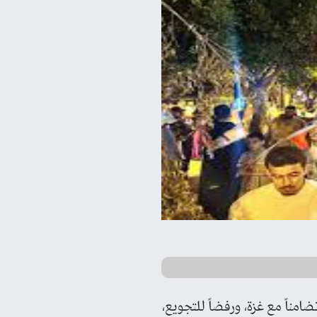
ناً مع غزة، ورفضاً للتجويع،