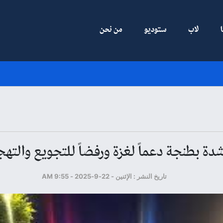
لاب
ستوديو
من نحن
ة بطنجة دعماً لغزة ورفضاً للتجويع والتهجي
تاريخ النشر : الإثنين - 22-9-2025 - 9:55 AM