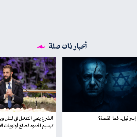
أخبار ذات صلة
إسرائيل.. فما القصة؟
الشرع ينفي التدخل في لبنان و
ترسيم الحدود لصالح أولويات الا