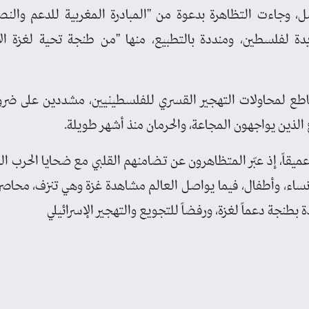
صل، وجاءت التظاهرة بدعوة من "المبادرة المغربية للدعم والن
دة لفلسطين، ومنددة بالتطبيع، منها "من طنجة تحية لغزة ال
طع لمحاولات التهجير القسري للفلسطينيين، مشددين على ضرور
 الذين يواجهون المجاعة، والحرمان منذ أشهر طويلة.
م نساء، وأطفال، فيما يواصل العالم مشاهدة غزة وهي تنزف، محاصر
طنجة دعماً لغزة، ورفضاً للتجويع والتهجير الإسرائيلي