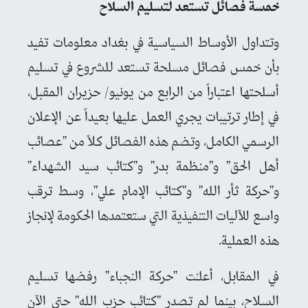
خمسة فصائل تستعد لتسليم السلاح
وتتداول الأوساط السياسية في بغداد معلومات تفيد
بأن خمس فصائل مسلحة تستعد للشروع في تسليم
أسلحتها اعتباراً من الرابع من يونيو/ حزيران المقبل،
في إطار ترتيبات يجري العمل عليها بعيداً عن الإعلان
الرسمي الكامل، وتضم هذه الفصائل كلاً من "عصائب
أهل الحق" و"منظمة بدر" و"كتائب سيد الشهداء"
و"حركة ثأر الله" و"كتائب الإمام علي"، وسط ترقب
واسع للآليات التنفيذية التي ستعتمدها الحكومة لإنجاز
هذه العملية.
في المقابل، أعلنت "حركة النجباء" رفضها تسليم
السلاح، بينما لم تصدر "كتائب حزب الله" حتى الآن