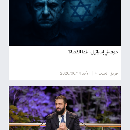
خوف في إسرائيل.. فما القصة؟
فريق الحدث + |
الأحد 2026/06/14