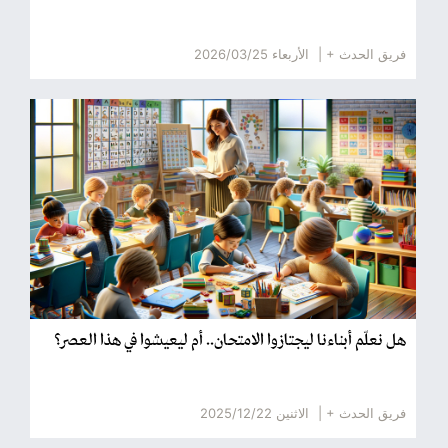
فريق الحدث + |
الأربعاء 2026/03/25
هل نعلّم أبناءنا ليجتازوا الامتحان.. أم ليعيشوا في هذا العصر؟
فريق الحدث + |
الاثنين 2025/12/22